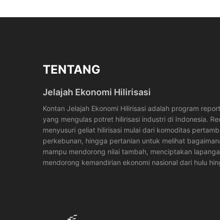
TENTANG
Jelajah Ekonomi Hilirisasi
Kontan Jelajah Ekonomi Hilirisasi adalah program rep
yang mengulas potret hilirisasi industri di Indonesia. R
menyusuri geliat hilirisasi mulai dari komoditas pertam
perkebunan, hingga pertanian untuk melihat bagaimana
mampu mendorong nilai tambah, menciptakan lapangan
mendorong kemandirian ekonomi nasional dari hulu hingg