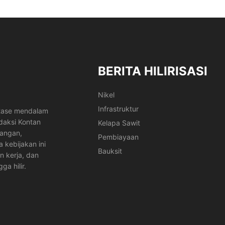
BERITA HILIRISASI
Nikel
Infrastruktur
ortase mendalam
edaksi Kontan
Kelapa Sawit
bangan,
Pembiayaan
 kebijakan ini
Bauksit
 kerja, dan
a hilir.