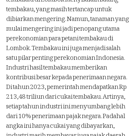
tembakau, yang masih tertancap untuk
dibiarkan mengering. Namun, tanaman yang
mulai mengering ini jadi penopang utama
perekonomian para petani tembakau di
Lombok. Tembakau ini juga menjadi salah
satu pilar penting perekonomian Indonesia.
Industri hasil tembakau memberikan
kontribusi besar kepada penerimaan negara.
Di tahun 2023, pemerintah mendapatkan Rp
213,48 triliun dari cukai tembakau. Artinya,
setiap tahun industri ini menyumbang lebih
dari 10% penerimaan pajak negara. Padahal
angka ini hanya cukai yang dibayarkan,
industri masih membayar juga pajak daerah,