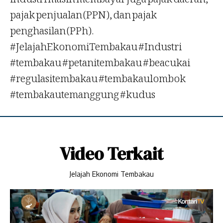
pajak penjualan (PPN), dan pajak
penghasilan (PPh).
#JelajahEkonomiTembakau #Industri
#tembakau #petanitembakau #beacukai
#regulasitembakau #tembakaulombok
#tembakautemanggung #kudus
Video Terkait
Jelajah Ekonomi Tembakau