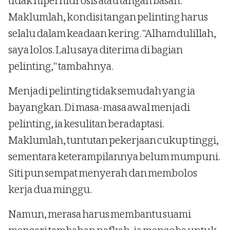
tidak hiperhidrosis atau tangan basah.
Maklumlah, kondisi tangan pelinting harus
selalu dalam keadaan kering. "Alhamdulillah,
saya lolos. Lalu saya diterima di bagian
pelinting," tambahnya.
Menjadi pelinting tidak semudah yang ia
bayangkan. Di masa-masa awal menjadi
pelinting, ia kesulitan beradaptasi.
Maklumlah, tuntutan pekerjaan cukup tinggi,
sementara keterampilannya belum mumpuni.
Siti pun sempat menyerah dan membolos
kerja dua minggu.
Namun, merasa harus membantu suami