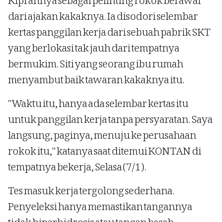
Kiprahnya sebagai pelinting rokok berawal
dari ajakan kakaknya. Ia disodori selembar
kertas panggilan kerja dari sebuah pabrik SKT
yang berlokasi tak jauh dari tempatnya
bermukim. Siti yang seorang ibu rumah
menyambut baik tawaran kakaknya itu.
"Waktu itu, hanya ada selembar kertas itu
untuk panggilan kerja tanpa persyaratan. Saya
langsung, paginya, menuju ke perusahaan
rokok itu," katanya saat ditemui KONTAN di
tempatnya bekerja, Selasa (7/1).
Tes masuk kerja tergolong sederhana.
Penyeleksi hanya memastikan tangannya