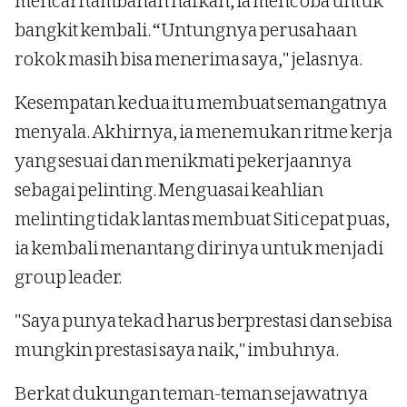
mencari tambahan nafkah, ia mencoba untuk
bangkit kembali. “Untungnya perusahaan
rokok masih bisa menerima saya," jelasnya.
Kesempatan kedua itu membuat semangatnya
menyala. Akhirnya, ia menemukan ritme kerja
yang sesuai dan menikmati pekerjaannya
sebagai pelinting. Menguasai keahlian
melinting tidak lantas membuat Siti cepat puas,
ia kembali menantang dirinya untuk menjadi
group leader.
"Saya punya tekad harus berprestasi dan sebisa
mungkin prestasi saya naik," imbuhnya.
Berkat dukungan teman-teman sejawatnya