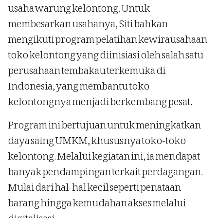
usaha warung kelontong. Untuk
membesarkan usahanya, Siti bahkan
mengikuti program pelatihan kewirausahaan
toko kelontong yang diinisiasi oleh salah satu
perusahaan tembakau terkemuka di
Indonesia, yang membantu toko
kelontongnya menjadi berkembang pesat.
Program ini bertujuan untuk meningkatkan
daya saing UMKM, khususnya toko-toko
kelontong. Melalui kegiatan ini, ia mendapat
banyak pendampingan terkait perdagangan.
Mulai dari hal-hal kecil seperti penataan
barang hingga kemudahan akses melalui