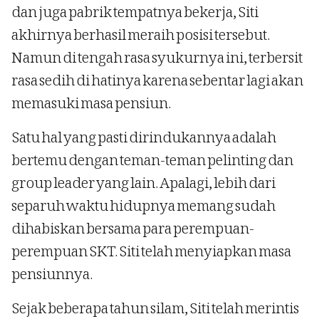
dan juga pabrik tempatnya bekerja, Siti
akhirnya berhasil meraih posisi tersebut.
Namun di tengah rasa syukurnya ini, terbersit
rasa sedih di hatinya karena sebentar lagi akan
memasuki masa pensiun.
Satu hal yang pasti dirindukannya adalah
bertemu dengan teman-teman pelinting dan
group leader yang lain. Apalagi, lebih dari
separuh waktu hidupnya memang sudah
dihabiskan bersama para perempuan-
perempuan SKT. Siti telah menyiapkan masa
pensiunnya.
Sejak beberapa tahun silam, Siti telah merintis