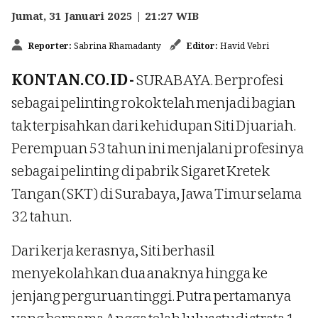
Jumat, 31 Januari 2025 | 21:27 WIB
Reporter:
Sabrina Rhamadanty
Editor:
Havid Vebri
KONTAN.CO.ID -
SURABAYA. Berprofesi
sebagai pelinting rokok telah menjadi bagian
tak terpisahkan dari kehidupan Siti Djuariah.
Perempuan 53 tahun ini menjalani profesinya
sebagai pelinting di pabrik Sigaret Kretek
Tangan (SKT) di Surabaya, Jawa Timur selama
32 tahun.
Dari kerja kerasnya, Siti berhasil
menyekolahkan dua anaknya hingga ke
jenjang perguruan tinggi. Putra pertamanya