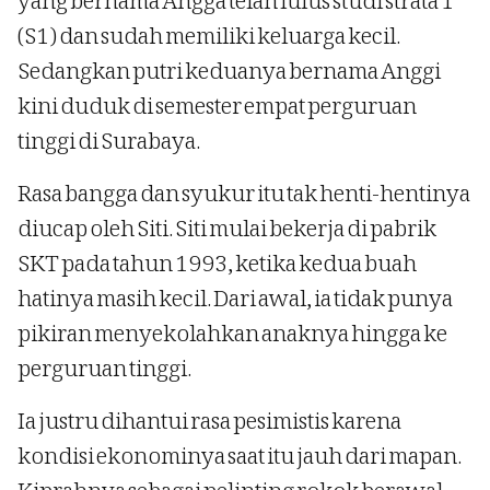
yang bernama Angga telah lulus studi strata 1
(S1) dan sudah memiliki keluarga kecil.
Sedangkan putri keduanya bernama Anggi
kini duduk di semester empat perguruan
tinggi di Surabaya.
Rasa bangga dan syukur itu tak henti-hentinya
diucap oleh Siti. Siti mulai bekerja di pabrik
SKT pada tahun 1993, ketika kedua buah
hatinya masih kecil. Dari awal, ia tidak punya
pikiran menyekolahkan anaknya hingga ke
perguruan tinggi.
Ia justru dihantui rasa pesimistis karena
kondisi ekonominya saat itu jauh dari mapan.