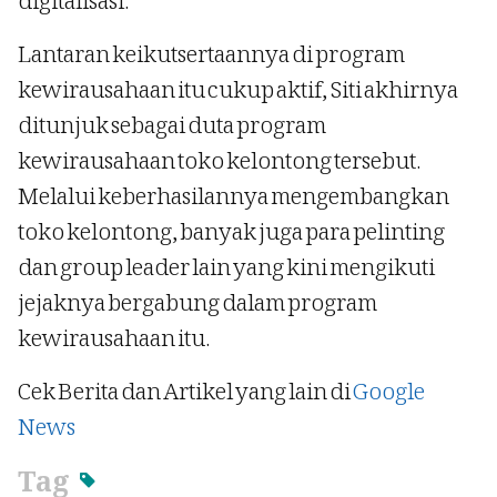
digitalisasi.
Lantaran keikutsertaannya di program
kewirausahaan itu cukup aktif, Siti akhirnya
ditunjuk sebagai duta program
kewirausahaan toko kelontong tersebut.
Melalui keberhasilannya mengembangkan
toko kelontong, banyak juga para pelinting
dan group leader lain yang kini mengikuti
jejaknya bergabung dalam program
kewirausahaan itu.
Cek Berita dan Artikel yang lain di
Google
News
Tag